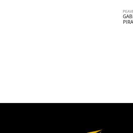
PEAV
GAB
PIR