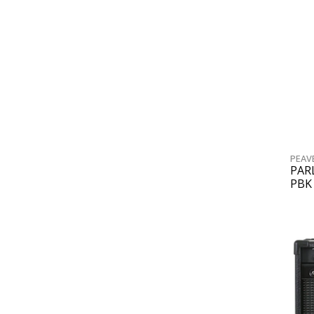
PEAV
PAR
PBK