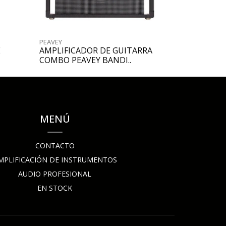
PEAVEY
PEAVEY
E
AMPLIFICADOR DE GUITARRA
AMPLIFICA
COMBO PEAVEY BANDI..
COMBO PEAV
MENÚ
CONTACTO
MPLIFICACIÓN DE INSTRUMENTOS
AUDIO PROFESIONAL
EN STOCK