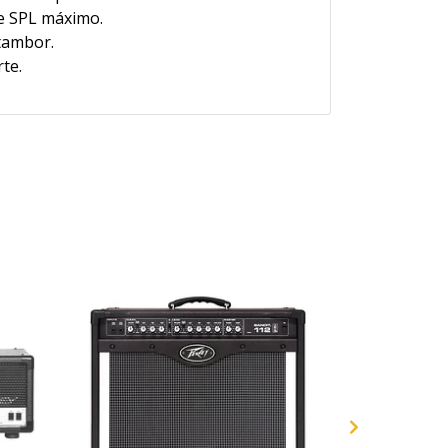
de SPL máximo.
tambor.
te.